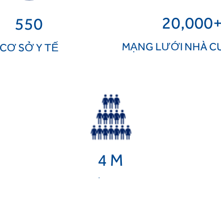
20,000
550
MẠNG LƯỚI NHÀ C
CƠ SỞ Y TẾ
4
 M
NGƯỜI TIẾP CẬN DỊCH VỤ