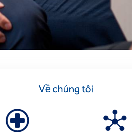
nh
ại
Về chúng tôi