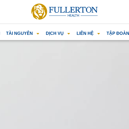
I
TÀI NGUYÊN
DỊCH VỤ
LIÊN HỆ
TẬP ĐOÀ