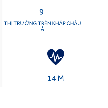
9
THỊ TRƯỜNG TRÊN KHẮP CHÂU
Á
14
 M
GIAO DỊCH Y TẾ MỖI NĂM