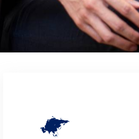
Trải nghiệm hành trì
chăm sóc sức khỏe t
Fullerton
Xem ngay