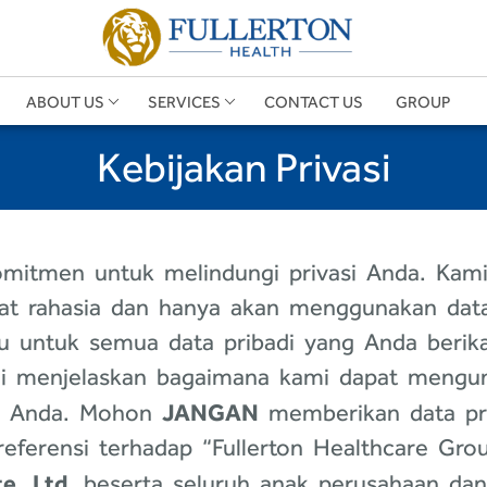
ABOUT US
SERVICES
CONTACT US
GROUP
Kebijakan Privasi
komitmen untuk melindungi privasi Anda. Ka
t rahasia dan hanya akan menggunakan data
aku untuk semua data pribadi yang Anda berik
ini menjelaskan bagaimana kami dapat men
JANGAN
di Anda. Mohon
memberikan data pri
referensi terhadap “Fullerton Healthcare Grou
te. Ltd
. beserta seluruh anak perusahaan dan